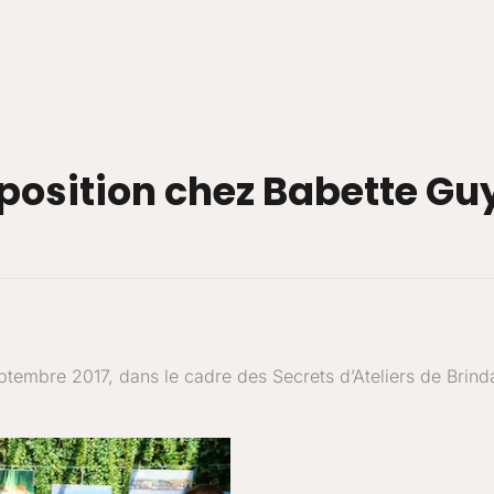
position chez Babette Gu
ptembre 2017, dans le cadre des Secrets d’Ateliers de Brind