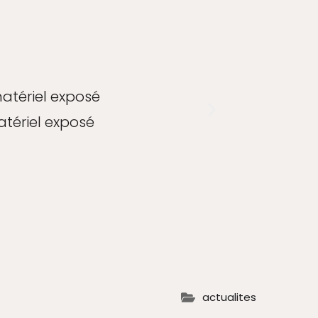
atériel exposé
Pré
actualites